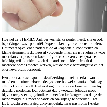
Hoewel de STEMILY Airfryer veel sterke punten heeft, zijn er ook
beperkingen waar potentiële kopers rekening mee moeten houden.
Het meest opvallende nadeel is de 4L-capaciteit. Voor stellen en
kleine gezinnen is dit meestal voldoende, maar als je regelmatig voor
meer dan vier personen kookt of grotere stukken vlees (zoals een
hele kip) wilt bereiden, voelt de mand snel te klein. Je zult dan in
meerdere porties moeten werken, wat de totale bereidingstijd en het
energieverbruik verhoogt.
Een ander aandachtspunt is de afwerking en het materiaal van de
mand en het uitneembare lade-systeem: hoewel de anti-aanbaklaag
effectief werkt, voelt de afwerking iets minder robuust aan dan bij
duurdere modellen. Dat betekent dat je voorzichtigheden moet
blijven toepassen bij gebruik van metalen keukengerei en dat je de
mand zorgvuldig moet behandelen om slijtage te beperken. Het
LED-touchscreen is gebruiksvriendelijk, maar mist soms fysieke