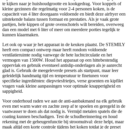
te kijken naar je huishoudgrootte en kookgedrag. Voor koppels of
kleine gezinnen die regelmatig voor 2-4 personen koken, is de
capaciteit van 4 liter doorgaans voldoende en biedt deze airfryer een
uitstekende balans tussen formaat en prestaties. Als je vaak grote
partijen, hele kippen of grote ovenschotels wilt bereiden, overweeg
dan een model met 6 liter of meer om meerdere porties tegelijk te
kunnen klaarmaken.
Let ook op waar je het apparaat in de keuken plaatst. De STEMILY
heeft een compact ontwerp maar heeft rondom voldoende
ventilatieruimte nodig vanwege de hete luchtcirculatie en het
vermogen van 1500W. Houd het apparaat op een hittebestendig
oppervlak en gebruik eventueel antislip-onderlagen als je aanrecht
glad is. Gebruik de meegeleverde presets als startpunt, maar leer
geleidelijk handmatig tijd en temperatuur te finetunen voor
specifieke ingrediënten: diepvriesfrietjes, verse groenten en kipfilet
vragen vaak kleine aanpassingen voor optimale knapperigheid en
sappigheid.
Voor onderhoud raden we aan de anti-aanbakmand na elk gebruik
even met warm water en zachte zeep af te spoelen en geregeld in de
vaatwasser te doen als dat nodig is. Vermijd metalen spatels die de
coating kunnen beschadigen. Test de schudherinnering en houd
rekening met de geheugenfunctie bij stroomuitval: deze helpt, maar
maak altijd een korte controle tijdens het koken totdat je de preset